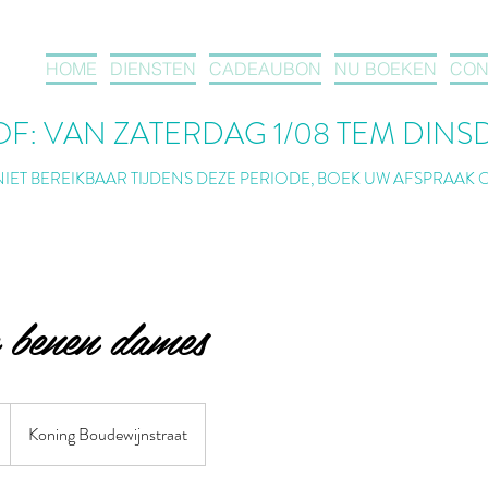
HOME
DIENSTEN
CADEAUBON
NU BOEKEN
CON
RLOF: VAN ZATERDAG 1/08 TEM DINSDAG
NIET BEREIKBAAR TIJDENS DEZE PERIODE, BOEK UW AFSPRAAK 
e benen dames
Koning Boudewijnstraat