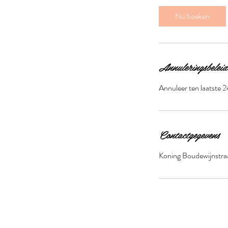
i
Nu boeken
n
.
Annuleringsbeleid
Annuleer ten laatste 
Contactgegevens
Koning Boudewijnstra