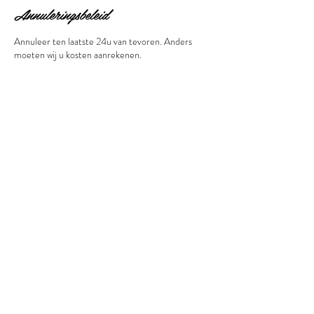
Annuleringsbeleid
Annuleer ten laatste 24u van tevoren. Anders
moeten wij u kosten aanrekenen.
Contactgegevens
Koning Boudewijnstraat 112, 8520 Kuurne,
Belgium
© 2016 by Esthetiek
Belline.Proudly created with