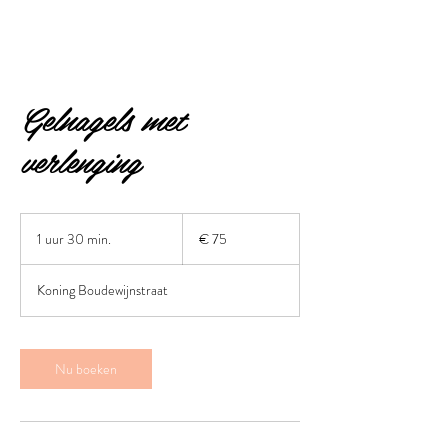
Gelnagels met
verlenging
75
euro
1 uur 30 min.
1
€ 75
u
u
Koning Boudewijnstraat
3
0
m
i
Nu boeken
n
.