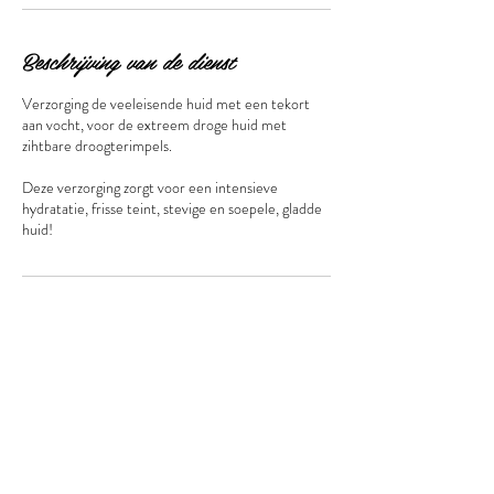
Beschrijving van de dienst
Verzorging de veeleisende huid met een tekort
aan vocht, voor de extreem droge huid met
zihtbare droogterimpels.
Deze verzorging zorgt voor een intensieve
hydratatie, frisse teint, stevige en soepele, gladde
huid!
Annuleringsbeleid
Annuleer ten laatste 24u van tevoren. Anders
moeten wij u kosten aanrekenen.
Contactgegevens